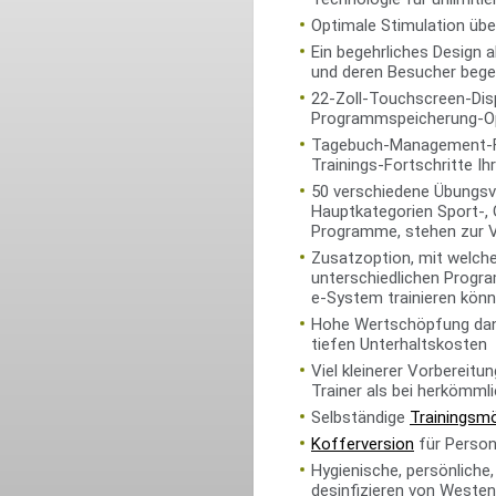
Optimale Stimulation üb
Ein begehrliches Design a
und deren Besucher begei
22-Zoll-Touchscreen-Displ
Programmspeicherung-O
Tagebuch-Management-Fu
Trainings-Fortschritte Ih
50 verschiedene Übungsvi
Hauptkategorien Sport-,
Programme, stehen zur 
Zusatzoption, mit welch
unterschiedlichen Progr
e-System trainieren könne
Hohe Wertschöpfung dank
tiefen Unterhaltskosten
Viel kleinerer Vorbereit
Trainer als bei herkömml
Selbständige
Trainingsmö
Kofferversion
für Person
Hygienische, persönliche,
desinfizieren von Weste