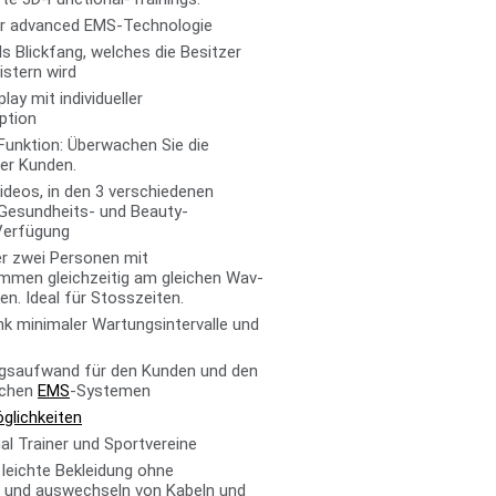
er advanced EMS-Technologie
ls Blickfang, welches die Besitzer
stern wird
ay mit individueller
ption
nktion: Überwachen Sie die
rer Kunden.
deos, in den 3 verschiedenen
 Gesundheits- und Beauty-
Verfügung
er zwei Personen mit
ammen gleichzeitig am gleichen Wav-
n. Ideal für Stosszeiten.
 minimaler Wartungsintervalle und
ungsaufwand für den Kunden und den
ichen
EMS
-Systemen
glichkeiten
al Trainer und Sportvereine
 leichte Bekleidung ohne
n und auswechseln von Kabeln und