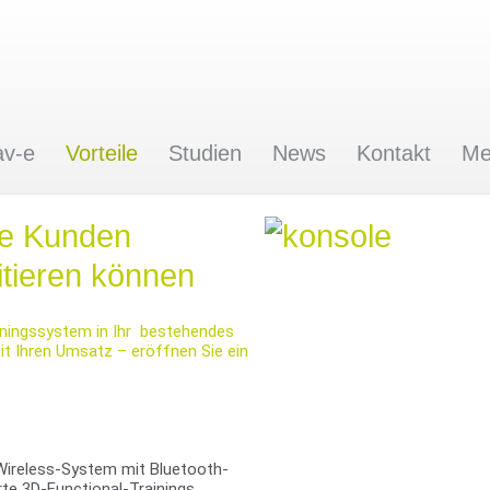
av-e
Vorteile
Studien
News
Kontakt
Me
re Kunden
itieren können
ainingssystem in Ihr bestehendes
t Ihren Umsatz – eröffnen Sie ein
Wireless-System mit Bluetooth-
rte 3D-Functional-Trainings.