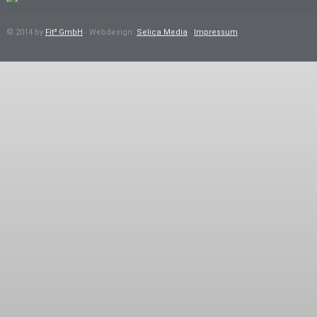
© 2014 by
Fit³ GmbH
· Webdesign:
Selica Media
·
Impressum