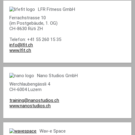
LFR Fitness GmbH
Ferrachstrasse 10
(im Postgebäude, 1. OG)
CH-8630 Rüti ZH
Telefon: +41 55 260 15 35
info@lfit.ch
www.lfit.ch
Nano Studios GmbH
Werchlaubengässli 4
CH-6004 Luzern
training@nanostudios.ch
www.nanostudios.ch
Wav-e Space